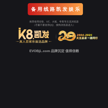
备 用 线 路 凯 发 娱 乐
推荐使用谷歌、UC、火狐、夸客等主流浏览器
（尽量不要使用QQ、搜狗浏览器进入）
EVOBjL.com 品牌沉淀 值得信赖