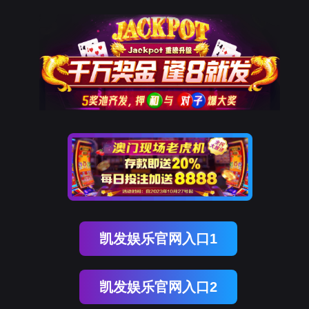
凯发娱乐官网入口1
凯发娱乐官网入口2