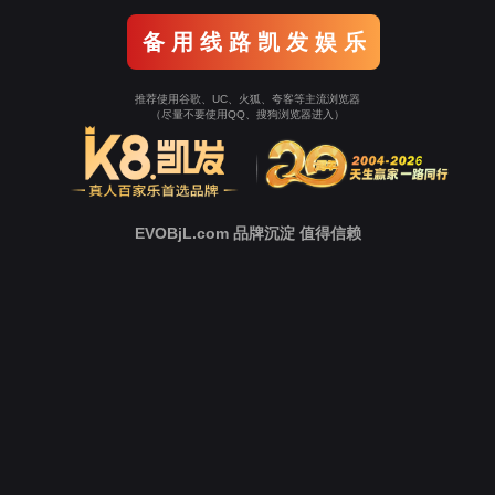
海淀区人力资源公共服务中心党委举办“两
优一先”表彰暨党史宣讲报告会
2021-07-26
铭记历史，缅怀先烈，珍爱和
平，开创未来！
2021-05-24
北京先进数通公司团支部党日活动