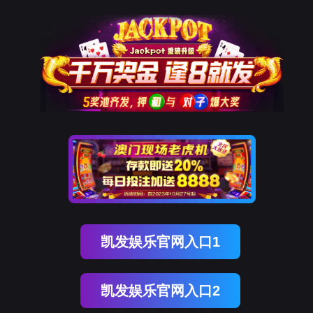
登录
注册
USDT数字智能
党建园地
荣誉 | 先进数通董事长李铠荣获“党建挚友”称
号
2024-06-26